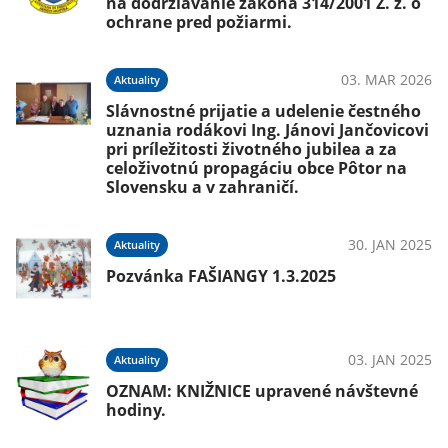
na dodržiavanie zákona 314/2001 Z. z. o
ochrane pred požiarmi.
03. MAR 2026
Aktuality
Slávnostné prijatie a udelenie čestného
uznania rodákovi Ing. Jánovi Jančovicovi
pri príležitosti životného jubilea a za
celoživotnú propagáciu obce Pôtor na
Slovensku a v zahraničí.
30. JAN 2025
Aktuality
Pozvánka FAŠIANGY 1.3.2025
03. JAN 2025
Aktuality
OZNAM: KNIŽNICE upravené návštevné
hodiny.