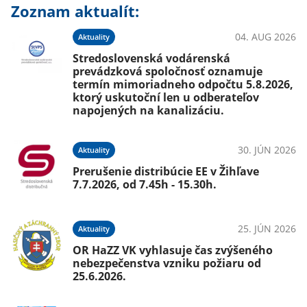
Zoznam aktualít:
04. AUG 2026
Aktuality
Stredoslovenská vodárenská
prevádzková spoločnosť oznamuje
termín mimoriadneho odpočtu 5.8.2026,
ktorý uskutoční len u odberateľov
napojených na kanalizáciu.
30. JÚN 2026
Aktuality
Prerušenie distribúcie EE v Žihľave
7.7.2026, od 7.45h - 15.30h.
25. JÚN 2026
Aktuality
OR HaZZ VK vyhlasuje čas zvýšeného
nebezpečenstva vzniku požiaru od
25.6.2026.