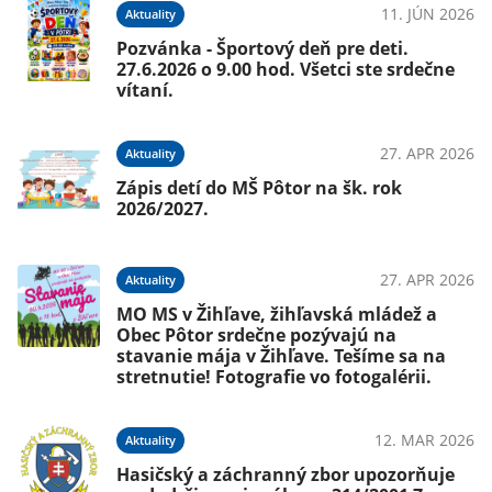
11. JÚN 2026
Aktuality
Pozvánka - Športový deň pre deti.
27.6.2026 o 9.00 hod. Všetci ste srdečne
vítaní.
27. APR 2026
Aktuality
Zápis detí do MŠ Pôtor na šk. rok
2026/2027.
27. APR 2026
Aktuality
MO MS v Žihľave, žihľavská mládež a
Obec Pôtor srdečne pozývajú na
stavanie mája v Žihľave. Tešíme sa na
stretnutie! Fotografie vo fotogalérii.
12. MAR 2026
Aktuality
Hasičský a záchranný zbor upozorňuje