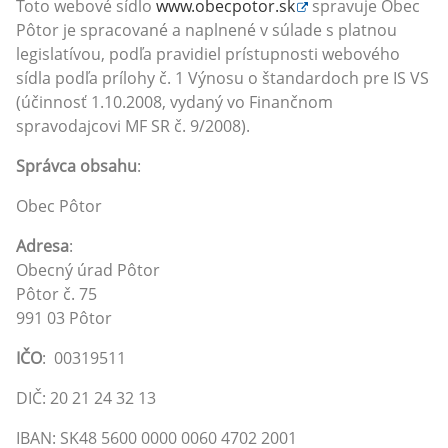
Toto webové sídlo
www.obecpotor.sk
spravuje Obec
Pôtor je spracované a naplnené v súlade s platnou
legislatívou, podľa pravidiel prístupnosti webového
sídla podľa prílohy č. 1 Výnosu o štandardoch pre IS VS
(účinnosť 1.10.2008, vydaný vo Finančnom
spravodajcovi MF SR č. 9/2008).
Správca obsahu
:
Obec Pôtor
Adresa
:
Obecný úrad Pôtor
Pôtor č. 75
991 03 Pôtor
IČO
: 00319511
DIČ: 20 21 24 32 13
IBAN: SK48 5600 0000 0060 4702 2001