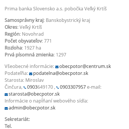
Prima banka Slovensko a.s. pobočka Veľký Krtíš
Samosprávny kraj
: Banskobystrický kraj
Okres
: Veľký Krtíš
Región
: Novohrad
Počet obyvateľov
: 771
Rozloha
: 1927 ha
Prvá písomná zmienka
: 1297
Všeobecné informácie:
obecpotor@centrum.sk
Podateľňa:
podatelna@obecpotor.sk
Starosta: Miroslav
Činčura,
0903
649170 ,
0903307957
e-mail:
starosta@obecpotor.sk
Informácie o napĺňaní webového sídla:
admin@obecpotor.sk
Sekretariát:
Tel.