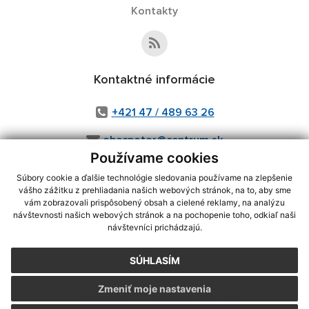
Kontakty
Kontaktné informácie
+421 47 / 489 63 26
obecpotor@centrum.sk
Používame cookies
Súbory cookie a ďalšie technológie sledovania používame na zlepšenie
vášho zážitku z prehliadania našich webových stránok, na to, aby sme
využite možnosť získavania aktuálnych informácií s využitím RSS
,
vám zobrazovali prispôsobený obsah a cielené reklamy, na analýzu
návštevnosti našich webových stránok a na pochopenie toho, odkiaľ naši
CMS systém (redakčný) systém ECHELON 2,
Mapa stránok
,
web portál
,
návštevníci prichádzajú.
webhosting
,
webex.digital, s.r.o.
,
domény
,
registrácia domény
,
spoločnosť webex.digital, s.r.o.
,
technický prevádzkovateľ
SÚHLASÍM
Posledná aktualizácia:
06.08.2026
Zmeniť moje nastavenia
Vytlačiť stránku
|
Vyhlásenie o prístupnosti