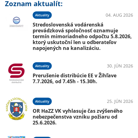
Zoznam aktualít:
04. AUG 2026
Aktuality
Stredoslovenská vodárenská
prevádzková spoločnosť oznamuje
termín mimoriadneho odpočtu 5.8.2026,
ktorý uskutoční len u odberateľov
napojených na kanalizáciu.
30. JÚN 2026
Aktuality
Prerušenie distribúcie EE v Žihľave
7.7.2026, od 7.45h - 15.30h.
25. JÚN 2026
Aktuality
OR HaZZ VK vyhlasuje čas zvýšeného
nebezpečenstva vzniku požiaru od
25.6.2026.