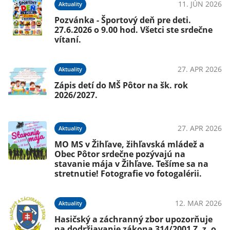
11. JÚN 2026
Aktuality
Pozvánka - Športový deň pre deti.
27.6.2026 o 9.00 hod. Všetci ste srdečne
vítaní.
27. APR 2026
Aktuality
Zápis detí do MŠ Pôtor na šk. rok
2026/2027.
27. APR 2026
Aktuality
MO MS v Žihľave, žihľavská mládež a
Obec Pôtor srdečne pozývajú na
stavanie mája v Žihľave. Tešíme sa na
stretnutie! Fotografie vo fotogalérii.
12. MAR 2026
Aktuality
Hasičský a záchranný zbor upozorňuje
na dodržiavanie zákona 314/2001 Z. z. o