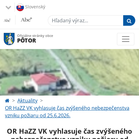
Slovenský
Hľadaný výraz...
Oficiálne stránky obce
PÔTOR
Aktuality
OR HaZZ VK vyhlasuje čas zvýšeného nebezpečenstva
vzniku požiaru od 25.6.2026.
OR HaZZ VK vyhlasuje čas zvýšeného