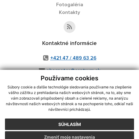
Fotogaléria
Kontakty
Kontaktné informácie
+421 47 / 489 63 26
obecpotor@centrum.sk
Používame cookies
Súbory cookie a ďalšie technológie sledovania používame na zlepšenie
vášho zážitku z prehliadania našich webových stránok, na to, aby sme
využite možnosť získavania aktuálnych informácií s využitím RSS
,
vám zobrazovali prispôsobený obsah a cielené reklamy, na analýzu
návštevnosti našich webových stránok a na pochopenie toho, odkiaľ naši
CMS systém (redakčný) systém ECHELON 2,
Mapa stránok
,
web portál
,
návštevníci prichádzajú.
webhosting
,
webex.digital, s.r.o.
,
domény
,
registrácia domény
,
spoločnosť webex.digital, s.r.o.
,
technický prevádzkovateľ
SÚHLASÍM
Posledná aktualizácia:
06.08.2026
Zmeniť moje nastavenia