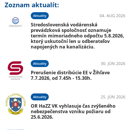
Zoznam aktualít:
04. AUG 2026
Aktuality
Stredoslovenská vodárenská
prevádzková spoločnosť oznamuje
termín mimoriadneho odpočtu 5.8.2026,
ktorý uskutoční len u odberateľov
napojených na kanalizáciu.
30. JÚN 2026
Aktuality
Prerušenie distribúcie EE v Žihľave
7.7.2026, od 7.45h - 15.30h.
25. JÚN 2026
Aktuality
OR HaZZ VK vyhlasuje čas zvýšeného
nebezpečenstva vzniku požiaru od
25.6.2026.