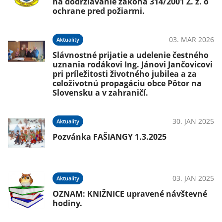
na dodržiavanie zákona 314/2001 Z. z. o
ochrane pred požiarmi.
03. MAR 2026
Aktuality
Slávnostné prijatie a udelenie čestného
uznania rodákovi Ing. Jánovi Jančovicovi
pri príležitosti životného jubilea a za
celoživotnú propagáciu obce Pôtor na
Slovensku a v zahraničí.
30. JAN 2025
Aktuality
Pozvánka FAŠIANGY 1.3.2025
03. JAN 2025
Aktuality
OZNAM: KNIŽNICE upravené návštevné
hodiny.