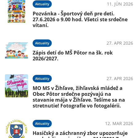
11. JÚN 2026
Aktuality
Pozvánka - Športový deň pre deti.
27.6.2026 o 9.00 hod. Všetci ste srdečne
vítaní.
27. APR 2026
Aktuality
Zápis detí do MŠ Pôtor na šk. rok
2026/2027.
27. APR 2026
Aktuality
MO MS v Žihľave, žihľavská mládež a
Obec Pôtor srdečne pozývajú na
stavanie mája v Žihľave. Tešíme sa na
stretnutie! Fotografie vo fotogalérii.
12. MAR 2026
Aktuality
Hasičský a záchranný zbor upozorňuje