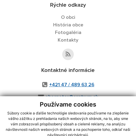
Rýchle odkazy
O obci
História obce
Fotogaléria
Kontakty
Kontaktné informácie
+421 47 / 489 63 26
obecpotor@centrum.sk
Používame cookies
Súbory cookie a ďalšie technológie sledovania používame na zlepšenie
vášho zážitku z prehliadania našich webových stránok, na to, aby sme
využite možnosť získavania aktuálnych informácií s využitím RSS
,
vám zobrazovali prispôsobený obsah a cielené reklamy, na analýzu
návštevnosti našich webových stránok a na pochopenie toho, odkiaľ naši
CMS systém (redakčný) systém ECHELON 2,
Mapa stránok
,
web portál
,
návštevníci prichádzajú.
webhosting
,
webex.digital, s.r.o.
,
domény
,
registrácia domény
,