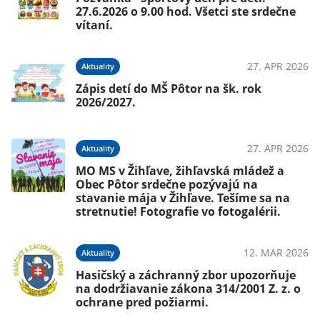
27.6.2026 o 9.00 hod. Všetci ste srdečne
vítaní.
27. APR 2026
Aktuality
Zápis detí do MŠ Pôtor na šk. rok
2026/2027.
27. APR 2026
Aktuality
MO MS v Žihľave, žihľavská mládež a
Obec Pôtor srdečne pozývajú na
stavanie mája v Žihľave. Tešíme sa na
stretnutie! Fotografie vo fotogalérii.
12. MAR 2026
Aktuality
Hasičský a záchranný zbor upozorňuje
na dodržiavanie zákona 314/2001 Z. z. o
ochrane pred požiarmi.