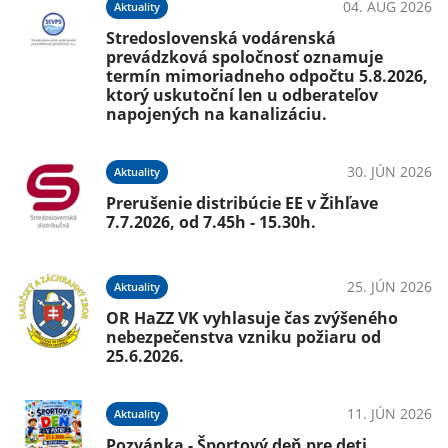
04. AUG 2026
Aktuality
Stredoslovenská vodárenská
prevádzková spoločnosť oznamuje
termín mimoriadneho odpočtu 5.8.2026,
ktorý uskutoční len u odberateľov
napojených na kanalizáciu.
30. JÚN 2026
Aktuality
Prerušenie distribúcie EE v Žihľave
7.7.2026, od 7.45h - 15.30h.
25. JÚN 2026
Aktuality
OR HaZZ VK vyhlasuje čas zvýšeného
nebezpečenstva vzniku požiaru od
25.6.2026.
11. JÚN 2026
Aktuality
Pozvánka - Športový deň pre deti.