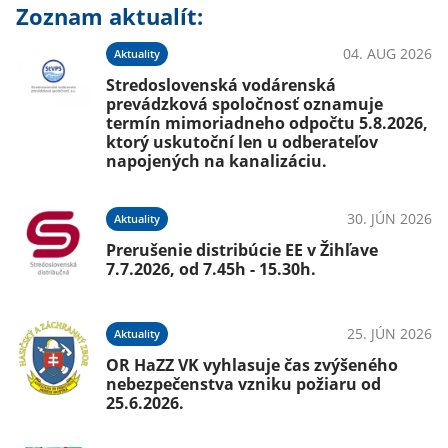
Zoznam aktualít:
04. AUG 2026
Aktuality
Stredoslovenská vodárenská
prevádzková spoločnosť oznamuje
termín mimoriadneho odpočtu 5.8.2026,
ktorý uskutoční len u odberateľov
napojených na kanalizáciu.
30. JÚN 2026
Aktuality
Prerušenie distribúcie EE v Žihľave
7.7.2026, od 7.45h - 15.30h.
25. JÚN 2026
Aktuality
OR HaZZ VK vyhlasuje čas zvýšeného
nebezpečenstva vzniku požiaru od
25.6.2026.