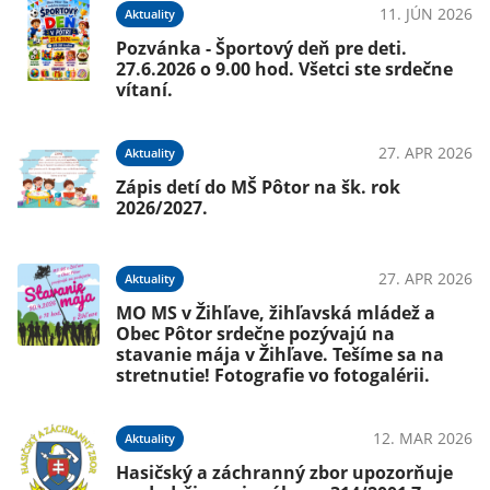
11. JÚN 2026
Aktuality
Pozvánka - Športový deň pre deti.
27.6.2026 o 9.00 hod. Všetci ste srdečne
vítaní.
27. APR 2026
Aktuality
Zápis detí do MŠ Pôtor na šk. rok
2026/2027.
27. APR 2026
Aktuality
MO MS v Žihľave, žihľavská mládež a
Obec Pôtor srdečne pozývajú na
stavanie mája v Žihľave. Tešíme sa na
stretnutie! Fotografie vo fotogalérii.
12. MAR 2026
Aktuality
Hasičský a záchranný zbor upozorňuje