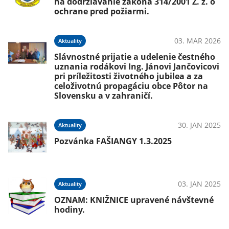
na dodržiavanie zákona 314/2001 Z. z. o
ochrane pred požiarmi.
03. MAR 2026
Aktuality
Slávnostné prijatie a udelenie čestného
uznania rodákovi Ing. Jánovi Jančovicovi
pri príležitosti životného jubilea a za
celoživotnú propagáciu obce Pôtor na
Slovensku a v zahraničí.
30. JAN 2025
Aktuality
Pozvánka FAŠIANGY 1.3.2025
03. JAN 2025
Aktuality
OZNAM: KNIŽNICE upravené návštevné
hodiny.