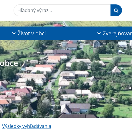
Hľadaný výraz...
Život v obci
Zverejňova
 obce
Výsledky vyhľadávania