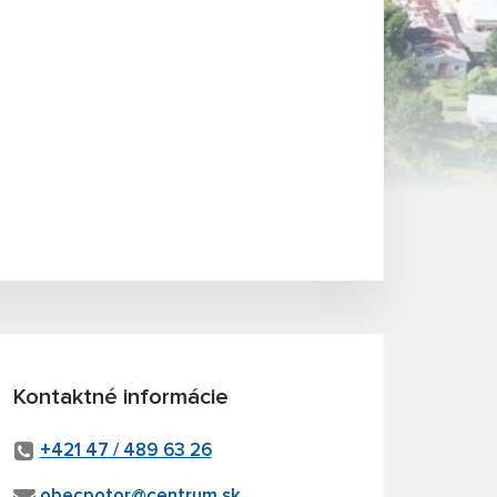
Kontaktné informácie
+421 47 / 489 63 26
obecpotor@centrum.sk