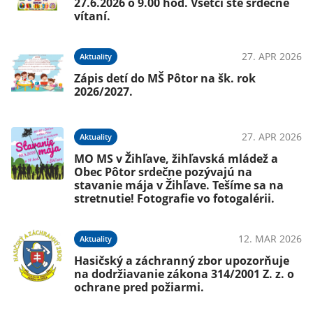
27.6.2026 o 9.00 hod. Všetci ste srdečne
vítaní.
27. APR 2026
Aktuality
Zápis detí do MŠ Pôtor na šk. rok
2026/2027.
27. APR 2026
Aktuality
MO MS v Žihľave, žihľavská mládež a
Obec Pôtor srdečne pozývajú na
stavanie mája v Žihľave. Tešíme sa na
stretnutie! Fotografie vo fotogalérii.
12. MAR 2026
Aktuality
Hasičský a záchranný zbor upozorňuje
na dodržiavanie zákona 314/2001 Z. z. o
ochrane pred požiarmi.