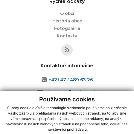
Rýchle odkazy
O obci
História obce
Fotogaléria
Kontakty
Kontaktné informácie
+421 47 / 489 63 26
obecpotor@centrum.sk
Používame cookies
Súbory cookie a ďalšie technológie sledovania používame na zlepšenie
vášho zážitku z prehliadania našich webových stránok, na to, aby sme
využite možnosť získavania aktuálnych informácií s využitím RSS
,
vám zobrazovali prispôsobený obsah a cielené reklamy, na analýzu
návštevnosti našich webových stránok a na pochopenie toho, odkiaľ naši
CMS systém (redakčný) systém ECHELON 2,
Mapa stránok
,
web portál
,
návštevníci prichádzajú.
webhosting
,
webex.digital, s.r.o.
,
domény
,
registrácia domény
,