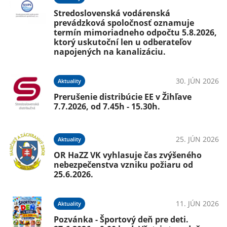
Stredoslovenská vodárenská
prevádzková spoločnosť oznamuje
termín mimoriadneho odpočtu 5.8.2026,
ktorý uskutoční len u odberateľov
napojených na kanalizáciu.
30. JÚN 2026
Aktuality
Prerušenie distribúcie EE v Žihľave
7.7.2026, od 7.45h - 15.30h.
25. JÚN 2026
Aktuality
OR HaZZ VK vyhlasuje čas zvýšeného
nebezpečenstva vzniku požiaru od
25.6.2026.
11. JÚN 2026
Aktuality
Pozvánka - Športový deň pre deti.