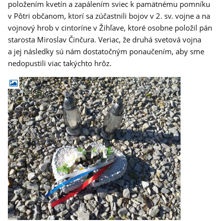
položením kvetín a zapálením sviec k pamätnému pomníku
v Pôtri občanom, ktorí sa zúčastnili bojov v 2. sv. vojne a na
vojnový hrob v cintoríne v Žihľave, ktoré osobne položil pán
starosta Miroslav Činčura. Veriac, že druhá svetová vojna
a jej následky sú nám dostatočným ponaučením, aby sme
nedopustili viac takýchto hrôz.