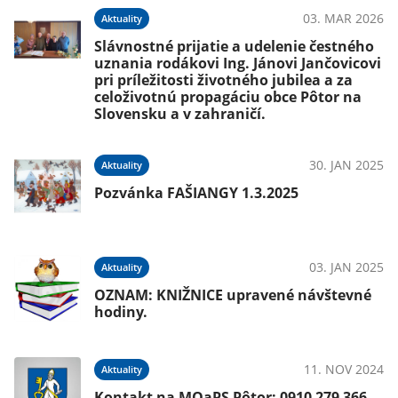
03. MAR 2026
Aktuality
Slávnostné prijatie a udelenie čestného
uznania rodákovi Ing. Jánovi Jančovicovi
pri príležitosti životného jubilea a za
celoživotnú propagáciu obce Pôtor na
Slovensku a v zahraničí.
30. JAN 2025
Aktuality
Pozvánka FAŠIANGY 1.3.2025
03. JAN 2025
Aktuality
OZNAM: KNIŽNICE upravené návštevné
hodiny.
11. NOV 2024
Aktuality
Kontakt na MOaPS Pôtor: 0910 279 366