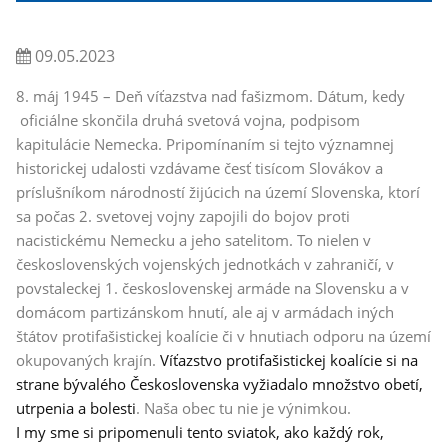
09.05.2023
8. máj 1945 – Deň víťazstva nad fašizmom. Dátum, kedy
oficiálne skončila druhá svetová vojna, podpisom
kapitulácie Nemecka. Pripomínaním si tejto významnej
historickej udalosti vzdávame česť tisícom Slovákov a
príslušníkom národností žijúcich na území Slovenska, ktorí
sa počas 2. svetovej vojny zapojili do bojov proti
nacistickému Nemecku a jeho satelitom. To nielen v
československých vojenských jednotkách v zahraničí, v
povstaleckej 1. československej armáde na Slovensku a v
domácom partizánskom hnutí, ale aj v armádach iných
štátov protifašistickej koalície či v hnutiach odporu na území
okupovaných krajín.
Víťazstvo protifašistickej koalície si na
strane bývalého Československa vyžiadalo množstvo obetí,
utrpenia a bolesti
. Naša obec tu nie je výnimkou.
I my sme si pripomenuli tento sviatok, ako každý rok,