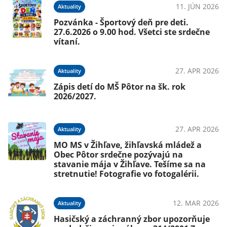
11. JÚN 2026
Aktuality
Pozvánka - Športový deň pre deti.
27.6.2026 o 9.00 hod. Všetci ste srdečne
vítaní.
27. APR 2026
Aktuality
Zápis detí do MŠ Pôtor na šk. rok
2026/2027.
27. APR 2026
Aktuality
MO MS v Žihľave, žihľavská mládež a
Obec Pôtor srdečne pozývajú na
stavanie mája v Žihľave. Tešíme sa na
stretnutie! Fotografie vo fotogalérii.
12. MAR 2026
Aktuality
Hasičský a záchranný zbor upozorňuje