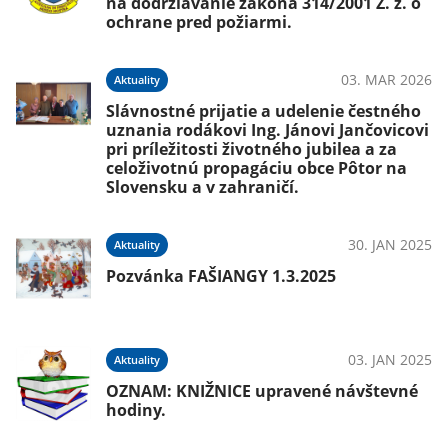
na dodržiavanie zákona 314/2001 Z. z. o
ochrane pred požiarmi.
03. MAR 2026
Aktuality
Slávnostné prijatie a udelenie čestného
uznania rodákovi Ing. Jánovi Jančovicovi
pri príležitosti životného jubilea a za
celoživotnú propagáciu obce Pôtor na
Slovensku a v zahraničí.
30. JAN 2025
Aktuality
Pozvánka FAŠIANGY 1.3.2025
03. JAN 2025
Aktuality
OZNAM: KNIŽNICE upravené návštevné
hodiny.