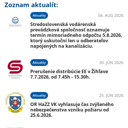
Zoznam aktualít:
04. AUG 2026
Aktuality
Stredoslovenská vodárenská
prevádzková spoločnosť oznamuje
termín mimoriadneho odpočtu 5.8.2026,
ktorý uskutoční len u odberateľov
napojených na kanalizáciu.
30. JÚN 2026
Aktuality
Prerušenie distribúcie EE v Žihľave
7.7.2026, od 7.45h - 15.30h.
25. JÚN 2026
Aktuality
OR HaZZ VK vyhlasuje čas zvýšeného
nebezpečenstva vzniku požiaru od
25.6.2026.