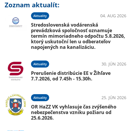
Zoznam aktualít:
04. AUG 2026
Aktuality
Stredoslovenská vodárenská
prevádzková spoločnosť oznamuje
termín mimoriadneho odpočtu 5.8.2026,
ktorý uskutoční len u odberateľov
napojených na kanalizáciu.
30. JÚN 2026
Aktuality
Prerušenie distribúcie EE v Žihľave
7.7.2026, od 7.45h - 15.30h.
25. JÚN 2026
Aktuality
OR HaZZ VK vyhlasuje čas zvýšeného
nebezpečenstva vzniku požiaru od
25.6.2026.