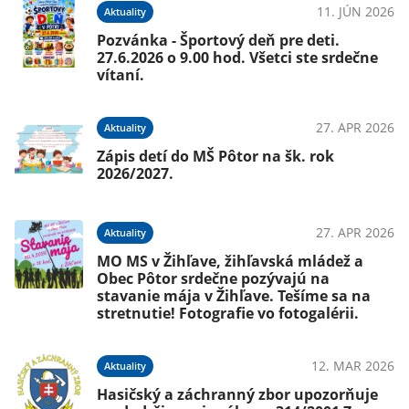
11. JÚN 2026
Aktuality
Pozvánka - Športový deň pre deti.
27.6.2026 o 9.00 hod. Všetci ste srdečne
vítaní.
27. APR 2026
Aktuality
Zápis detí do MŠ Pôtor na šk. rok
2026/2027.
27. APR 2026
Aktuality
MO MS v Žihľave, žihľavská mládež a
Obec Pôtor srdečne pozývajú na
stavanie mája v Žihľave. Tešíme sa na
stretnutie! Fotografie vo fotogalérii.
12. MAR 2026
Aktuality
Hasičský a záchranný zbor upozorňuje