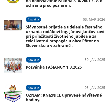
na dodržiavanie zákona 314/2001 Z. z. o
ochrane pred požiarmi.
03. MAR 2026
Aktuality
Slávnostné prijatie a udelenie čestného
uznania rodákovi Ing. Jánovi Jančovicovi
pri príležitosti životného jubilea a za
celoživotnú propagáciu obce Pôtor na
Slovensku a v zahraničí.
30. JAN 2025
Aktuality
Pozvánka FAŠIANGY 1.3.2025
03. JAN 2025
Aktuality
OZNAM: KNIŽNICE upravené návštevné
hodiny.