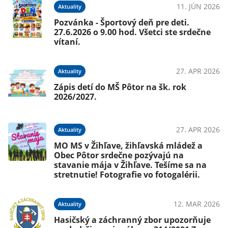
11. JÚN 2026
Aktuality
Pozvánka - Športový deň pre deti.
27.6.2026 o 9.00 hod. Všetci ste srdečne
vítaní.
27. APR 2026
Aktuality
Zápis detí do MŠ Pôtor na šk. rok
2026/2027.
27. APR 2026
Aktuality
MO MS v Žihľave, žihľavská mládež a
Obec Pôtor srdečne pozývajú na
stavanie mája v Žihľave. Tešíme sa na
stretnutie! Fotografie vo fotogalérii.
12. MAR 2026
Aktuality
Hasičský a záchranný zbor upozorňuje