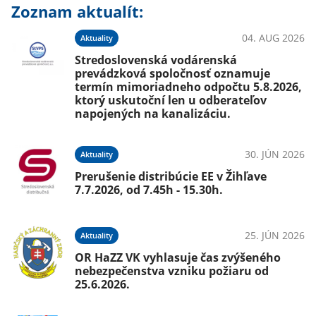
Zoznam aktualít:
04. AUG 2026
Aktuality
Stredoslovenská vodárenská
prevádzková spoločnosť oznamuje
termín mimoriadneho odpočtu 5.8.2026,
ktorý uskutoční len u odberateľov
napojených na kanalizáciu.
30. JÚN 2026
Aktuality
Prerušenie distribúcie EE v Žihľave
7.7.2026, od 7.45h - 15.30h.
25. JÚN 2026
Aktuality
OR HaZZ VK vyhlasuje čas zvýšeného
nebezpečenstva vzniku požiaru od
25.6.2026.