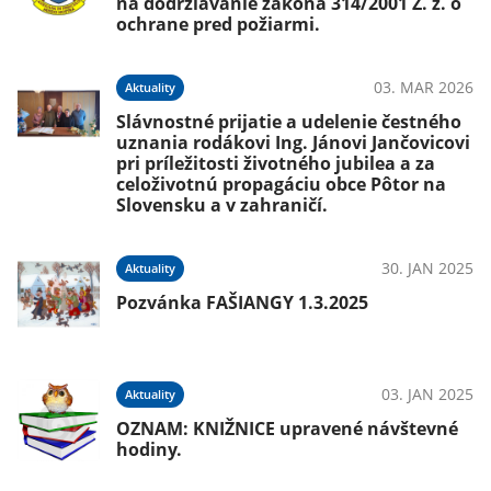
na dodržiavanie zákona 314/2001 Z. z. o
ochrane pred požiarmi.
03. MAR 2026
Aktuality
Slávnostné prijatie a udelenie čestného
uznania rodákovi Ing. Jánovi Jančovicovi
pri príležitosti životného jubilea a za
celoživotnú propagáciu obce Pôtor na
Slovensku a v zahraničí.
30. JAN 2025
Aktuality
Pozvánka FAŠIANGY 1.3.2025
03. JAN 2025
Aktuality
OZNAM: KNIŽNICE upravené návštevné
hodiny.