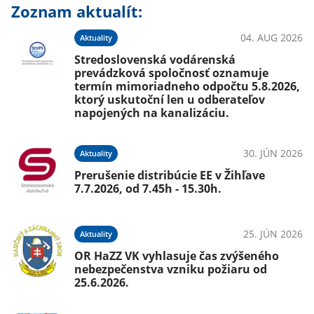
Zoznam aktualít:
04. AUG 2026
Aktuality
Stredoslovenská vodárenská
prevádzková spoločnosť oznamuje
termín mimoriadneho odpočtu 5.8.2026,
ktorý uskutoční len u odberateľov
napojených na kanalizáciu.
30. JÚN 2026
Aktuality
Prerušenie distribúcie EE v Žihľave
7.7.2026, od 7.45h - 15.30h.
25. JÚN 2026
Aktuality
OR HaZZ VK vyhlasuje čas zvýšeného
nebezpečenstva vzniku požiaru od
25.6.2026.