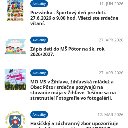
11. JÚN 2026
Aktuality
Pozvánka - Športový deň pre deti.
27.6.2026 o 9.00 hod. Všetci ste srdečne
vítaní.
27. APR 2026
Aktuality
Zápis detí do MŠ Pôtor na šk. rok
2026/2027.
27. APR 2026
Aktuality
MO MS v Žihľave, žihľavská mládež a
Obec Pôtor srdečne pozývajú na
stavanie mája v Žihľave. Tešíme sa na
stretnutie! Fotografie vo fotogalérii.
12. MAR 2026
Aktuality
Hasičský a záchranný zbor upozorňuje