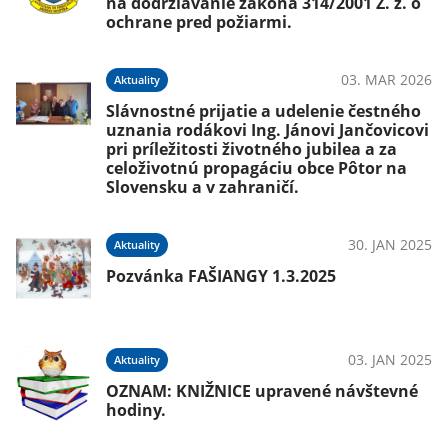
na dodržiavanie zákona 314/2001 Z. z. o
ochrane pred požiarmi.
03. MAR 2026
Aktuality
Slávnostné prijatie a udelenie čestného
uznania rodákovi Ing. Jánovi Jančovicovi
pri príležitosti životného jubilea a za
celoživotnú propagáciu obce Pôtor na
Slovensku a v zahraničí.
30. JAN 2025
Aktuality
Pozvánka FAŠIANGY 1.3.2025
03. JAN 2025
Aktuality
OZNAM: KNIŽNICE upravené návštevné
hodiny.